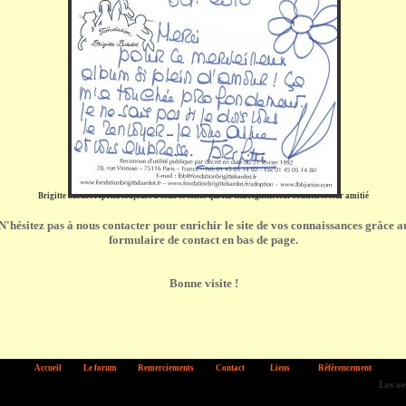
Brigitte bardot répond toujours à ceux et celles qui lui témoignent leur soutien et leur amitié
N'hésitez pas à nous contacter pour enrichir le site de vos connaissances grâce a
formulaire de contact en bas de page.
Bonne visite !
Accueil
Le forum
Remerciements
Contact
Liens
Référencement
Les oeuv