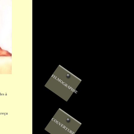
FILMOGRAPHIE
les à
 reçu
COUVERTURE