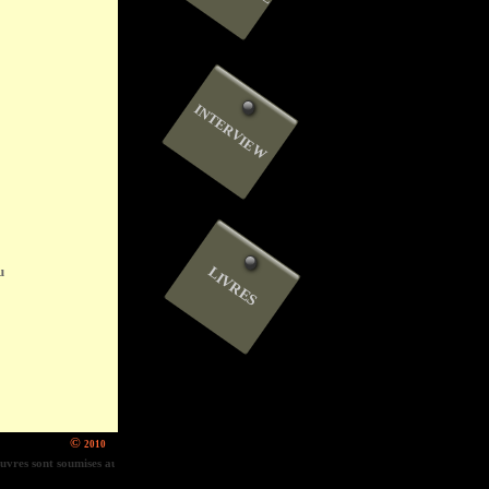
INTERVIEW
u
LIVRES
©
2010
res sont soumises aux droits d'auteur. Sans autorisation des ayants droit, nous nous engageons